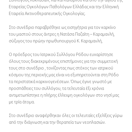
Συλλόγους Κυκλάδων, Κω και Καλύμνου και υπό την αιγίδα της
Εταιρείας Ογκολόγων Παθολόγων Ελλάδας και την Ελληνική
Εταιρεία Ακτινοθεραπευτικής Ογκολογίας.
Στο συνέδριο παραβρέθηκε ως εισηγήτρια για τον καρκίνο
του μαστού στους άντρες η Νατάσα Παζαΐτη – Καραμανλή,
σύζυγος του πρώην πρωθυπουργού Κ. Καραμανλή,
Ο πρόεδρος του Ιατρικού Συλλόγου Ρόδου ευχαρίστησε
όλους τους διακεκριμένους επιστήμονες για την συμμετοχή
τους στο συνέδριο , τονίζοντας πως στόχος των ιατρικού
κόσμου της περιοχής μας είναι να εξυπηρετούνται στη Ρόδο
τα περιστατικά καρκινογενέσεων. Όπως έγινε γνωστό με
προσπάθειες του συλλόγου, τα τελευταία έξι χρόνια
αντιμετωπίστηκε η πλήρης έλλειψη ογκολόγων στο νησί μας
με τρία άτομα.
Στο συνέδριο αναφέρθηκαν όλες οι τελευταίες εξελίξεις γύρω
από την διάγνωση και την θεραπεία των νεοπλασιών.