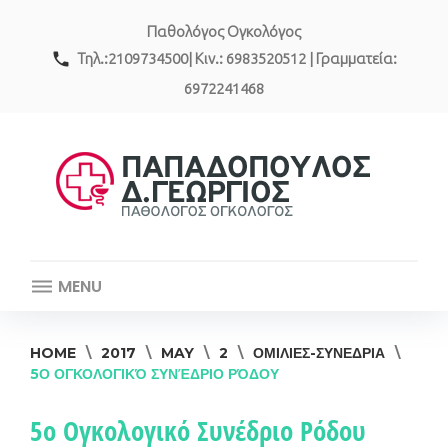
Skip
Παθολόγος Ογκολόγος
to
content
call
Τηλ.:2109734500| Κιν.: 6983520512 | Γραμματεία:
6972241468
MENU
HOME
\
2017
\
MAY
\
2
\
ΟΜΙΛΙΕΣ-ΣΥΝΕΔΡΙΑ
\
5Ο ΟΓΚΟΛΟΓΙΚΌ ΣΥΝΈΔΡΙΟ ΡΌΔΟΥ
5ο Ογκολογικό Συνέδριο Ρόδου