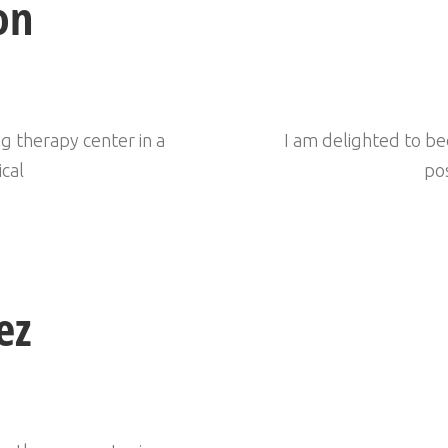
on
g therapy center in a
I am delighted to be
ical
pos
ez