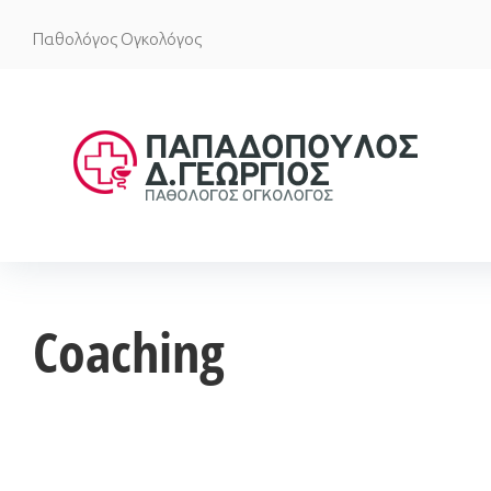
Skip
Παθολόγος Ογκολόγος
to
content
Coaching