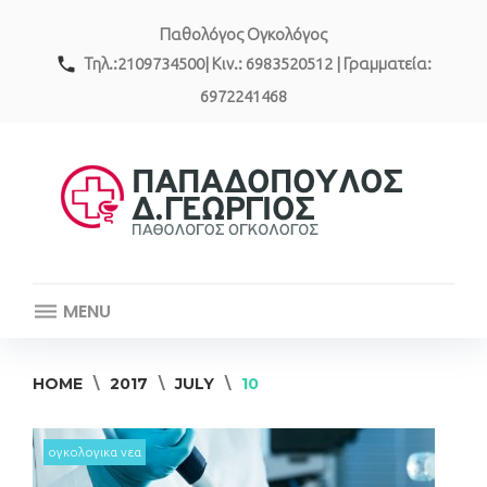
Skip
Παθολόγος Ογκολόγος
to
content
call
Τηλ.:2109734500| Κιν.: 6983520512 | Γραμματεία:
6972241468
MENU
HOME
\
2017
\
JULY
\
10
Day:
ογκολογικα νεα
July