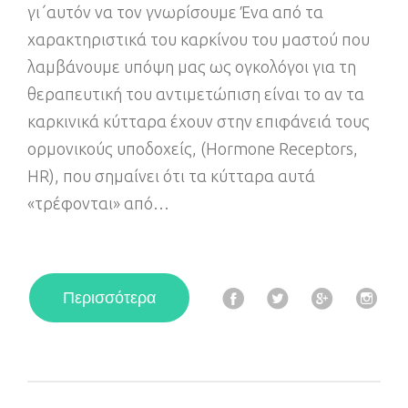
γι΄αυτόν να τον γνωρίσουμε Ένα από τα
χαρακτηριστικά του καρκίνου του μαστού που
λαμβάνουμε υπόψη μας ως ογκολόγοι για τη
θεραπευτική του αντιμετώπιση είναι το αν τα
καρκινικά κύτταρα έχουν στην επιφάνειά τους
ορμονικούς υποδοχείς, (Ηormone Receptors,
HR), που σημαίνει ότι τα κύτταρα αυτά
«τρέφονται» από…
F
T
G
I
Περισσότερα
a
w
o
n
c
i
o
s
e
t
g
t
b
t
l
a