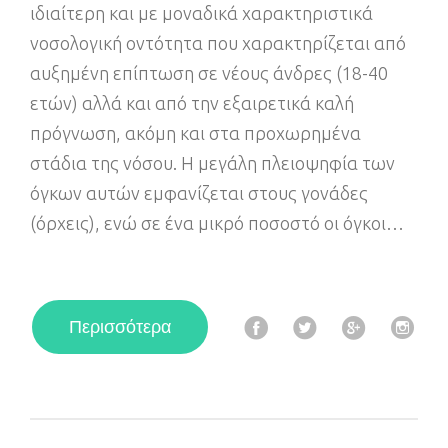
ιδιαίτερη και με μοναδικά χαρακτηριστικά
νοσολογική οντότητα που χαρακτηρίζεται από
αυξημένη επίπτωση σε νέους άνδρες (18-40
ετών) αλλά και από την εξαιρετικά καλή
πρόγνωση, ακόμη και στα προχωρημένα
στάδια της νόσου. Η μεγάλη πλειοψηφία των
όγκων αυτών εμφανίζεται στους γονάδες
(όρχεις), ενώ σε ένα μικρό ποσοστό οι όγκοι…
F
T
G
I
Περισσότερα
a
w
o
n
c
i
o
s
e
t
g
t
b
t
l
a