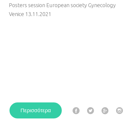
Posters session European society Gynecology
Venice 13.11.2021
F
T
G
I
Περισσότερα
a
w
o
n
c
i
o
s