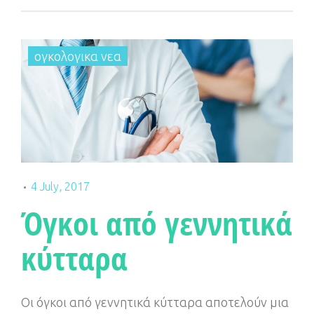
e
t
g
t
b
t
l
a
o
e
e
g
ογκολογικα νεα
o
r
+
r
k
a
m
4 July, 2017
Όγκοι από γεννητικά
κύτταρα
Οι όγκοι από γεννητικά κύτταρα αποτελούν μια