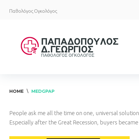
Skip
Παθολόγος Ογκολόγος
to
content
HOME
\
MEDGPAP
Author:
People ask me all the time on one, universal solution
Especially after the Great Recession, buyers becam
medgpap