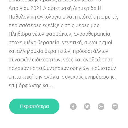
Απριλίου 2021 Διαδικτυακή Διηµερίδα Η
Παθολογική Ογκολογία είναι η ειδικότητα με τις
περισσότερες εξελίξεις στις μέρες μας.
Πληθώρα νέων φαρμάκων, ανοσοθεραπεία,
στοχευμένη θεραπεία, γενετική, συνδυασμοί
και αλληλουχία θεραπειών, πρόοδοι άλλων
συναφών ειδικοτήτων, νέες και αναθεώρηση
παλαιών κατευθυντήριων οδηγιών, καθιστούν
επιτακτική την ανάγκη συνεχούς ενημέρωσης,
επιμόρφωσης και…
F
T
G
I
Περισσότερα
a
w
o
n
c
i
o
s