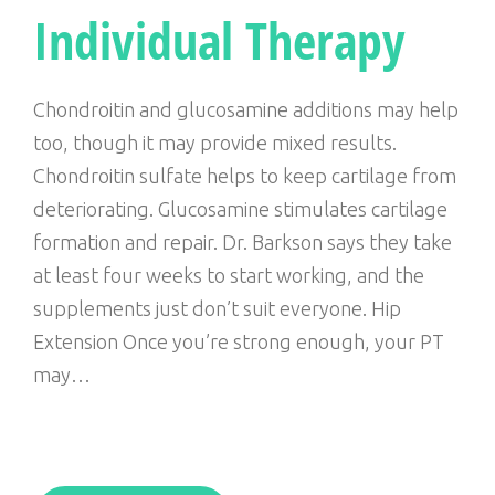
Individual Therapy
o
e
e
g
o
r
+
r
k
a
Chondroitin and glucosamine additions may help
m
too, though it may provide mixed results.
Chondroitin sulfate helps to keep cartilage from
deteriorating. Glucosamine stimulates cartilage
formation and repair. Dr. Barkson says they take
at least four weeks to start working, and the
supplements just don’t suit everyone. Hip
Extension Once you’re strong enough, your PT
may…