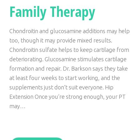
Family Therapy
o
e
e
g
o
r
+
r
k
a
Chondroitin and glucosamine additions may help
m
too, though it may provide mixed results.
Chondroitin sulfate helps to keep cartilage from
deteriorating. Glucosamine stimulates cartilage
formation and repair. Dr. Barkson says they take
at least four weeks to start working, and the
supplements just don’t suit everyone. Hip
Extension Once you’re strong enough, your PT
may…