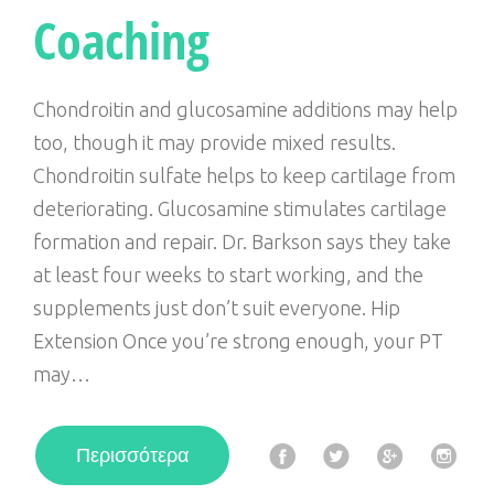
Coaching
o
e
e
g
o
r
+
r
k
a
Chondroitin and glucosamine additions may help
m
too, though it may provide mixed results.
Chondroitin sulfate helps to keep cartilage from
deteriorating. Glucosamine stimulates cartilage
formation and repair. Dr. Barkson says they take
at least four weeks to start working, and the
supplements just don’t suit everyone. Hip
Extension Once you’re strong enough, your PT
may…
F
T
G
I
Περισσότερα
a
w
o
n