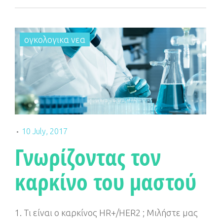
e
t
g
t
b
t
l
a
o
e
e
g
ογκολογικα νεα
o
r
+
r
k
a
m
10 July, 2017
Γνωρίζοντας τον
καρκίνο του μαστού
1. Τι είναι ο καρκίνος HR+/HER2 ; Μιλήστε μας