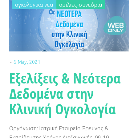
ογκολογικα νεα
ομιλιες-συνεδρια
6 May, 2021
Εξελίξεις & Νεότερα
Δεδομένα στην
Κλινική Ογκολογία
Οργάνωση: Ιατρική Εταιρεία Έρευνας &
Εκπαίδευσης Χρόνος Διεξαγωγής: 09-10