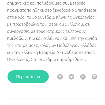
σημαντικές και πολυάριθμες συμμετοχές
πραγματοποιήθηκε στο ξενοδοχείο Grand Hotel
στη Ρόδο, το 5ο Συνέδριο Κλινικής Ογκολογίας,
με πρωτοβουλία του Ιατρικού Συλλόγου, σε
συνεργασία με τους Ιατρικούς Συλλόγους
Κυκλάδων, Κω και Καλύμνου και υπό την αιγίδα
της Εταιρείας Ογκολόγων Παθολόγων Ελλάδας
και την Ελληνική Εταιρεία Ακτινοθεραπευτικής
Ογκολογίας. Στο συνέδριο παραβρέθηκε…
F
T
G
I
Περισσότερα
a
w
o
n
c
i
o
s
e
t
g
t
b
t
l
a