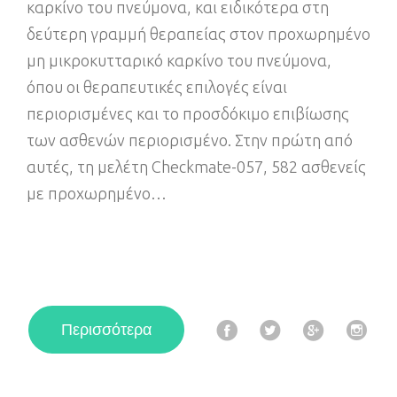
καρκίνο του πνεύμονα, και ειδικότερα στη
δεύτερη γραμμή θεραπείας στον προχωρημένο
μη μικροκυτταρικό καρκίνο του πνεύμονα,
όπου οι θεραπευτικές επιλογές είναι
περιορισμένες και το προσδόκιμο επιβίωσης
των ασθενών περιορισμένο. Στην πρώτη από
αυτές, τη μελέτη Checkmate-057, 582 ασθενείς
με προχωρημένο…
F
T
G
I
Περισσότερα
a
w
o
n
c
i
o
s