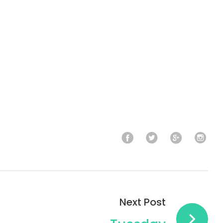
Facebook
Twitter
Goog
In
Next Post