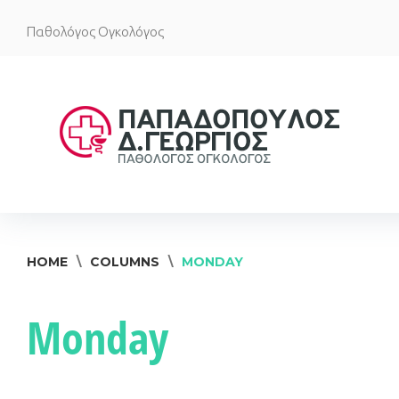
Skip
Παθολόγος Ογκολόγος
to
content
HOME
\
COLUMNS
\
MONDAY
Monday